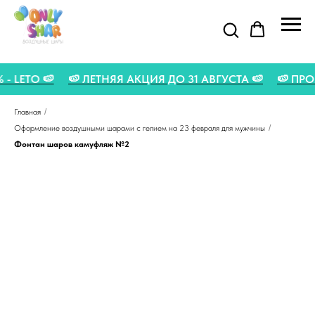
% - LETO 🍉
🍉 ЛЕТНЯЯ АКЦИЯ ДО 31 АВГУСТА 🍉
🍉 
Главная
/
Оформление воздушными шарами с гелием на 23 февраля для мужчины
/
Фонтан шаров камуфляж №2