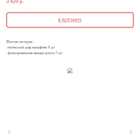
3 620
р.
В КОРЗИНУ
Фонтан на грузе:
-латексный шар камуфляж 9 шт
-фольгированная звезда золото 1 шт