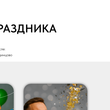
ПРАЗДНИКА
сле:
динцово