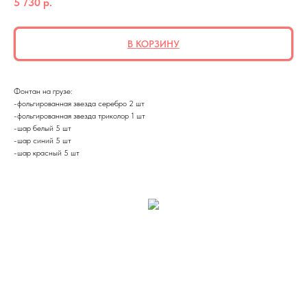
5 730
р.
В КОРЗИНУ
Фонтан на грузе:
-фольгированная звезда серебро 2 шт
-фольгированная звезда триколор 1 шт
-шар белый 5 шт
-шар синий 5 шт
-шар красный 5 шт