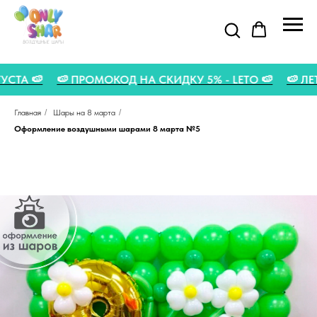
АВГУСТА 🍉
🍉 ПРОМОКОД НА СКИДКУ 5% - LETO 🍉
🍉
Главная
/
Шары на 8 марта
/
Оформление воздушными шарами 8 марта №5