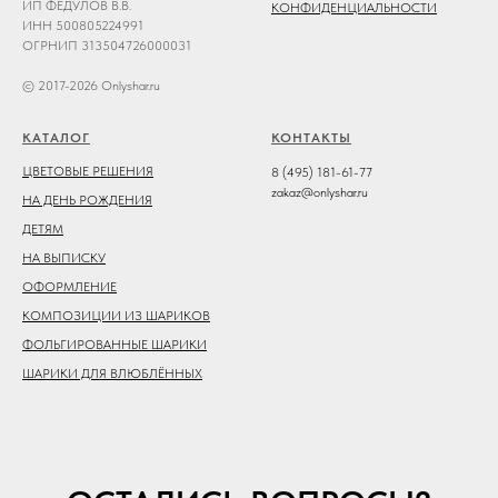
ИП ФЕДУЛОВ В.В.
КОНФИДЕНЦИАЛЬНОСТИ
ИНН 500805224991
ОГРНИП 313504726000031
© 2017-2026 Onlyshar.ru
КАТАЛОГ
КОНТАКТЫ
ЦВЕТОВЫЕ РЕШЕНИЯ
8 (495) 181-61-77
zakaz@onlyshar.ru
НА ДЕНЬ РОЖДЕНИЯ
ДЕТЯМ
НА ВЫПИСКУ
ОФОРМЛЕНИЕ
КОМПОЗИЦИИ ИЗ ШАРИКОВ
ФОЛЬГИРОВАННЫЕ ШАРИКИ
ШАРИКИ ДЛЯ ВЛЮБЛЁННЫХ