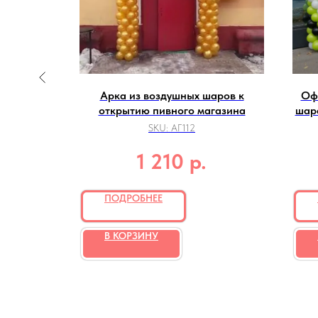
 сиреневых
Арка из воздушных шаров к
Оф
ию
открытию пивного магазина
шар
SKU:
АГ112
р.
1 210
ПОДРОБНЕЕ
В КОРЗИНУ