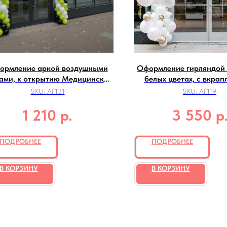
ормление аркой воздушными
Оформление гирляндой
ами, к открытию Медицинских
белых цветах, с вкра
анализов
хрома
SKU:
АГ131
SKU:
АГ119
р.
р
1 210
3 550
ПОДРОБНЕЕ
ПОДРОБНЕЕ
В КОРЗИНУ
В КОРЗИНУ