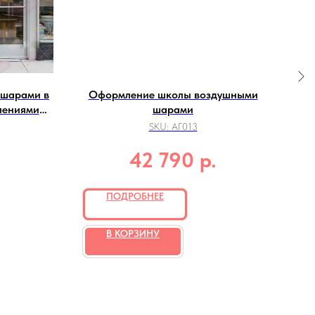
 шарами в
Оформление школы воздушными
Р
плениями
шарами
SKU:
АГ013
.
р.
42 790
ПОДРОБНЕЕ
В КОРЗИНУ