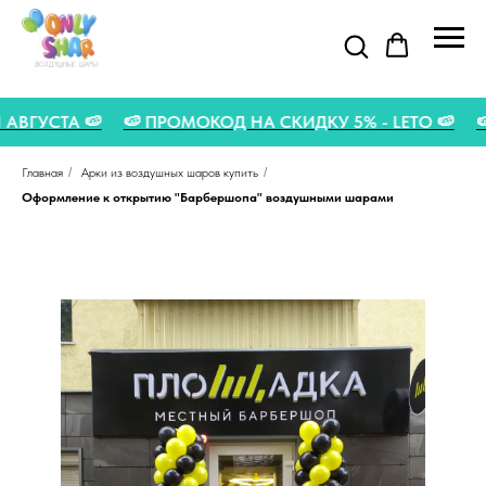
О 31 АВГУСТА 🍉
🍉 ПРОМОКОД НА СКИДКУ 5% - LETO 🍉
Главная
/
Арки из воздушных шаров купить
/
Оформление к открытию "Барбершопа" воздушными шарами