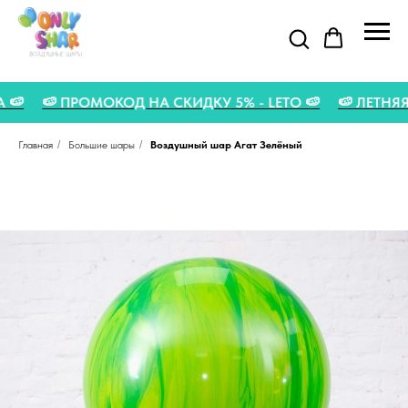
УСТА 🍉
🍉 ПРОМОКОД НА СКИДКУ 5% - LETO 🍉
🍉 ЛЕ
Главная
/
Большие шары
/
Воздушный шар Агат Зелёный