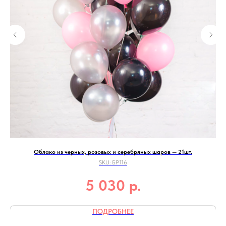
Облако из черных, розовых и серебряных шаров — 21шт.
SKU:
БР116
р.
5 030
ПОДРОБНЕЕ