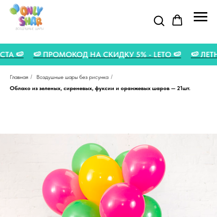
ВГУСТА 🍉
🍉 ПРОМОКОД НА СКИДКУ 5% - LETO 🍉
🍉 
Главная
/
Воздушные шары без рисунка
/
Облако из зеленых, сиреневых, фуксии и оранжевых шаров — 21шт.