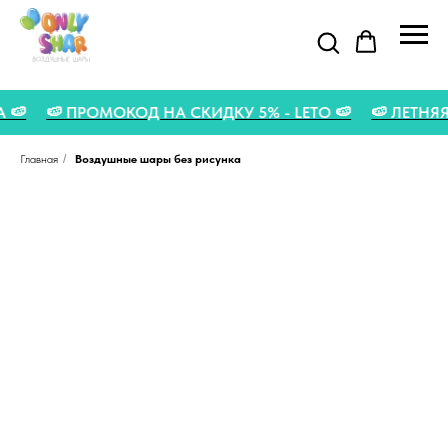
СТА 🍉
🍉 ПРОМОКОД НА СКИДКУ 5% - LETO 🍉
🍉 ЛЕТ
Главная
/
Воздушные шары без рисунка