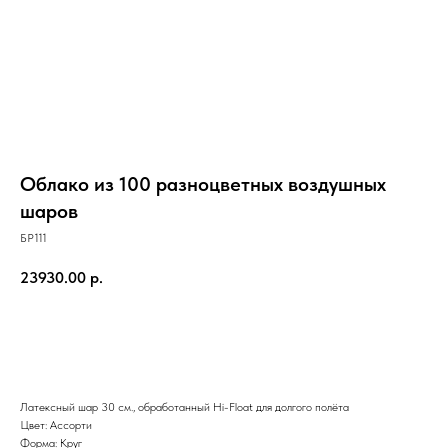
Облако из 100 разноцветных воздушных
шаров
БР111
23930.00
р.
В КОРЗИНУ
Латексный шар 30 см., обработанный Hi-Float для долгого полёта
Цвет: Ассорти
Форма: Круг