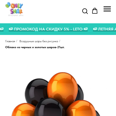
ТА 🍉
🍉 ПРОМОКОД НА СКИДКУ 5% - LETO 🍉
🍉 ЛЕТН
Главная
/
Воздушные шары без рисунка
/
Облако из черных и золотых шаров-21шт.