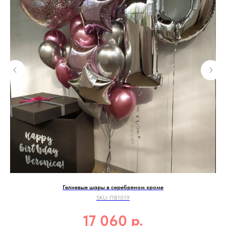
Гелиевые шары в серебряном хроме
SKU:
ПВ1019
р.
17 060