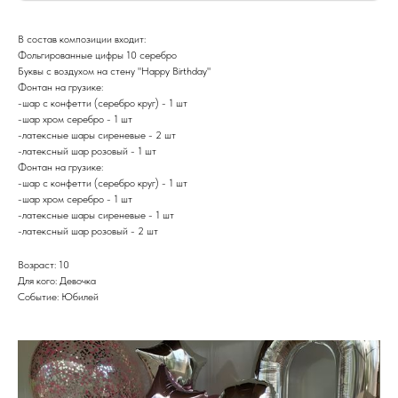
В состав композиции входит:
Фольгированные цифры 10 серебро
Буквы с воздухом на стену "Happy Birthday"
Фонтан на грузике:
-шар с конфетти (серебро круг) - 1 шт
-шар хром серебро - 1 шт
-латексные шары сиреневые - 2 шт
-латексный шар розовый - 1 шт
Фонтан на грузике:
-шар с конфетти (серебро круг) - 1 шт
-шар хром серебро - 1 шт
-латексные шары сиреневые - 1 шт
-латексный шар розовый - 2 шт
Возраст: 10
Для кого: Девочка
Событие: Юбилей