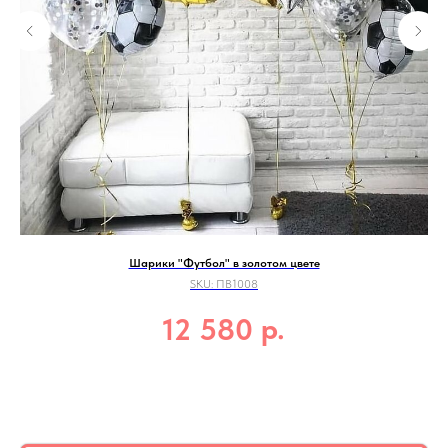
Шарики "Футбол" в золотом цвете
SKU:
ПВ1008
р.
12 580