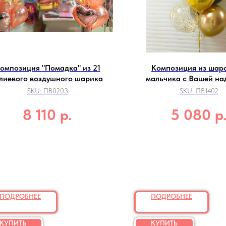
омпозиция "Помадка" из 21
Композиция из шаро
елиевого воздушного шарика
мальчика с Вашей н
SKU:
ПВ0203
SKU:
ПВ1402
р.
р
8 110
5 080
ПОДРОБНЕЕ
ПОДРОБНЕЕ
КУПИТЬ
КУПИТЬ