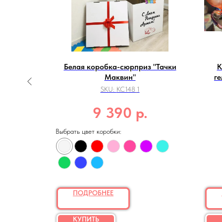
оттенках
Белая коробка-сюрприз "Тачки
К
ро
Маквин"
г
SKU:
КС148_1
р.
9 390
Выбрать цвет коробки:
ПОДРОБНЕЕ
КУПИТЬ