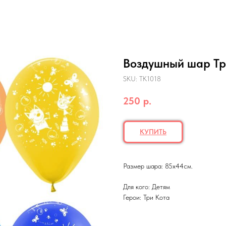
Воздушный шар Тр
SKU:
ТК1018
250
р.
КУПИТЬ
Размер шара: 85х44см.
Для кого: Детям
Герои: Три Кота