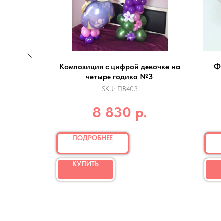
оящего
Композиция с цифрой девочке на
Ф
четыре годика №3
SKU:
ПВ403
р.
8 830
ПОДРОБНЕЕ
КУПИТЬ