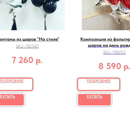
онтаны из шаров "На стиле"
Композиция из фольги
шаров на день рож
SKU:
ПВ7007
SKU:
ПВ0113
р.
7 260
р
8 590
ПОДРОБНЕЕ
ПОДРОБНЕЕ
КУПИТЬ
КУПИТЬ