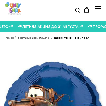
 - LETO 🍉
🍉 ЛЕТНЯЯ АКЦИЯ ДО 31 АВГУСТА 🍉
🍉 ПР
Главная
/
Воздушные шары для детей
/
Шарик уличн. Тачки, 46 см