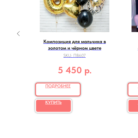
о" для
Композиция для мальчика в
золотом и чёрном цвете
SKU:
ПВ607
р.
5 450
ПОДРОБНЕЕ
КУПИТЬ