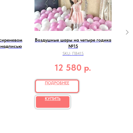
 сиреневом
Воздушные шары на четыре годика
На
 надписью
№15
SKU:
ПВ415
.
р.
12 580
ПОДРОБНЕЕ
КУПИТЬ