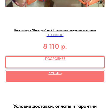
Композиция "Помадка" из 21 гелиевого воздушного шарика
Оф
SKU:
ПВ0203
р.
8 110
ПОДРОБНЕЕ
КУПИТЬ
Условия доставки, оплаты и гарантии