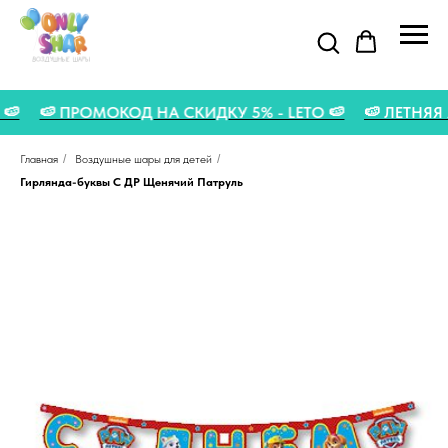
ТА 🍉
🍉 ПРОМОКОД НА СКИДКУ 5% - LETO 🍉
🍉 ЛЕТН
Главная
/
Воздушные шары для детей
/
Гирлянда-буквы С ДР Щенячий Патруль