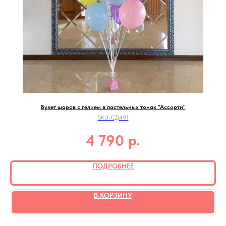
Букет шаров с гелием в пастельных тонах "Ассорти"
SKU:
СД491
р.
4 790
ПОДРОБНЕЕ
В КОРЗИНУ