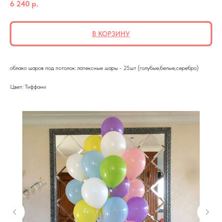
6 240
р.
В КОРЗИНУ
облако шаров под потолок: латексные шары - 25шт (голубые,белые,серебро)
Цвет: Тиффани