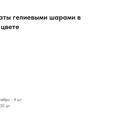
аты гелиевыми шарами в
 цвете
ребро - 4 шт
 30 шт