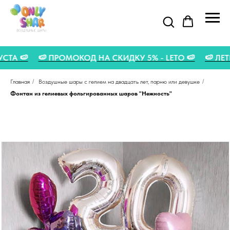
 АВГУСТА 🍉
🍉 ПРОМОКОД НА СКИДКУ 5% - LETO 🍉

Главная
/
Воздушные шары с гелием на двадцать лет, парню или девушке
/
Фонтан из гелиевых фольгированных шаров "Нежность"