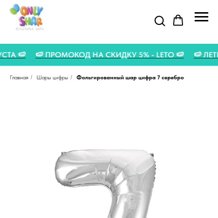
ВГУСТА 🍉
🍉 ПРОМОКОД НА СКИДКУ 5% - LETO 🍉
🍉 
Главная
/
Шары цифры
/
Фольгированный шар цифра 7 серебро