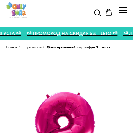
 АВГУСТА 🍉
🍉 ПРОМОКОД НА СКИДКУ 5% - LETO 🍉
Главная
/
Шары цифры
/
Фольгированный шар цифра 8 фуксия