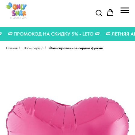
А 🍉
🍉 ПРОМОКОД НА СКИДКУ 5% - LETO 🍉
🍉 ЛЕТНЯ
Главная
/
Шары сердца
/
Фольгированное сердце фуксия