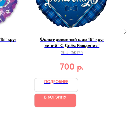
8" круг
Фольгированный шар 18" круг
Ф
синий "С Днём Рождения"
SKU:
ФК120
р.
700
ПОДРОБНЕЕ
В КОРЗИНУ