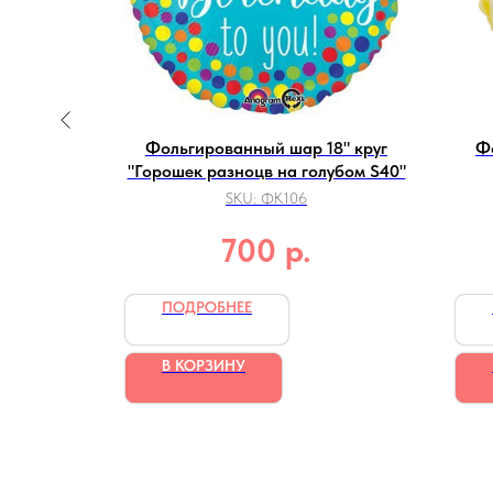
8" круг
Фольгированный шар 18" круг
Ф
отой"
"Горошек разноцв на голубом S40"
SKU:
ФК106
р.
700
ПОДРОБНЕЕ
В КОРЗИНУ