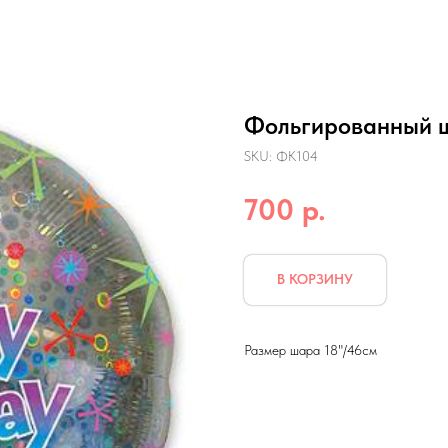
Фольгированный ш
SKU:
ФК104
р.
700
В КОРЗИНУ
Размер шара 18"/46см