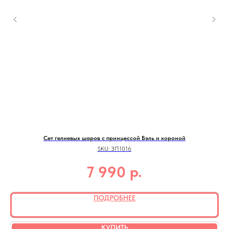
Сет гелиевых шаров с принцессой Бэль и короной
SKU:
ЗП1016
р.
7 990
ПОДРОБНЕЕ
КУПИТЬ