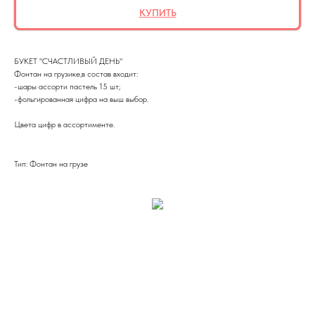
КУПИТЬ
БУКЕТ "СЧАСТЛИВЫЙ ДЕНЬ"
Фонтан на грузике,в состав входит:
-шары ассорти пастель 15 шт;
-фольгированная цифра на выш выбор.
Цвета цифр в ассортименте.
Тип: Фонтан на грузе