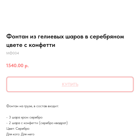
Фонтан из гелиевых шаров в серебряном
цвете с конфетти
МФ004
1540.00
р.
КУПИТЬ
Фонтан на грузе, в состав входит:
- 3 шара хром серебро
- 2 шара с конфетти (серебро квадрат)
Цвет: Серебро
Для кого: Для него