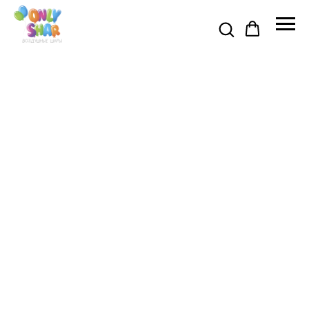
Я АКЦИЯ ДО 31 АВГУСТА 🍉
🍉 ПРОМОКОД НА СКИДКУ 5% 