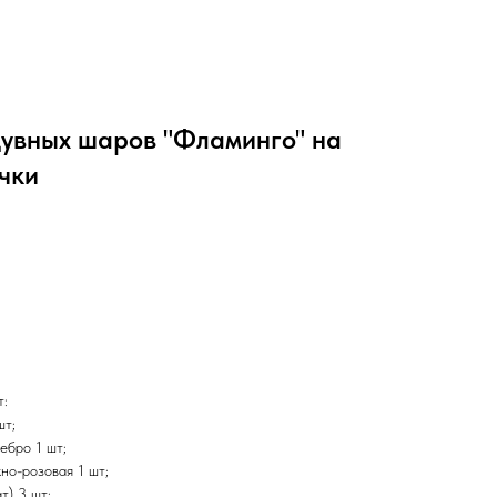
дувных шаров "Фламинго" на
чки
т:
шт;
ебро 1 шт;
но-розовая 1 шт;
т) 3 шт;