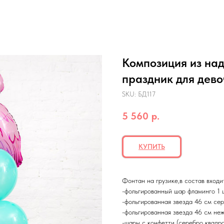
Композиция из на
праздник для дево
SKU:
БД117
5 560
р.
КУПИТЬ
Фонтан на грузике,в состав входи
-фольгированный шар фламинго 1 
-фольгированная звезда 46 см сер
-фольгированная звезда 46 см неж
-шары с конфетти (серебро квадра