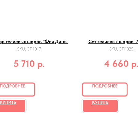
р гелиевых шаров "Фея Динь"
Сет гелиевых шаров "
SKU:
ЗП1017
SKU:
ЗП1025
р.
р
5 710
4 660
ПОДРОБНЕЕ
ПОДРОБНЕЕ
КУПИТЬ
КУПИТЬ