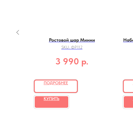
инцесса
Ростовой шар Минни
Набо
SKU:
ФР112
р.
3 990
ПОДРОБНЕЕ
КУПИТЬ