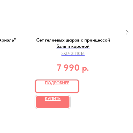
Ариэль"
Сет гелиевых шаров с принцессой
Бэль и короной
SKU:
ЗП1016
.
р.
7 990
ПОДРОБНЕЕ
КУПИТЬ