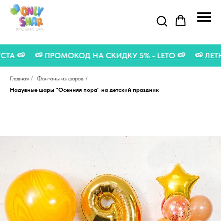
АВГУСТА 🍉
🍉 ПРОМОКОД НА СКИДКУ 5% - LETO 🍉
🍉
Главная
/
Фонтаны из шаров
/
Надувные шары "Осенняя пора" на детский праздник