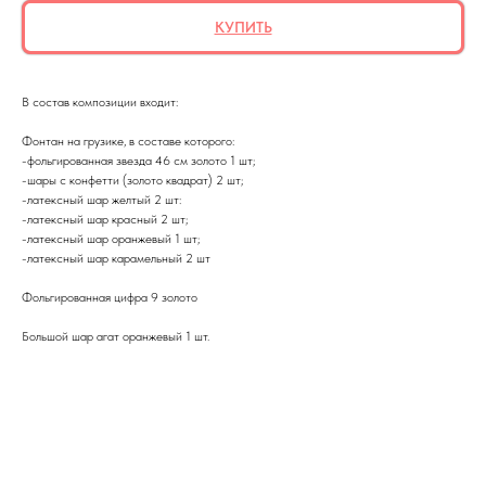
КУПИТЬ
В состав композиции входит:
Фонтан на грузике, в составе которого:
-фольгированная звезда 46 см золото 1 шт;
-шары с конфетти (золото квадрат) 2 шт;
-латексный шар желтый 2 шт:
-латексный шар красный 2 шт;
-латексный шар оранжевый 1 шт;
-латексный шар карамельный 2 шт
Фольгированная цифра 9 золото
Большой шар агат оранжевый 1 шт.