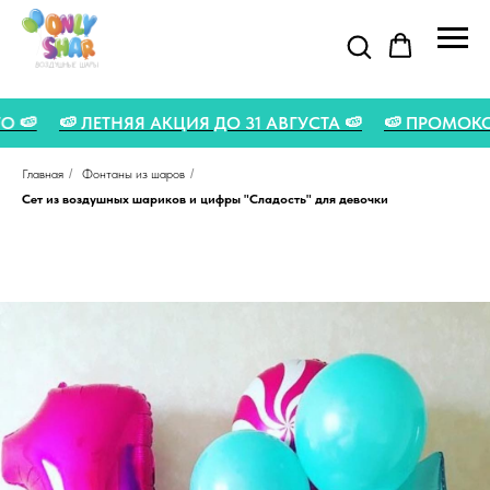
 LETO 🍉
🍉 ЛЕТНЯЯ АКЦИЯ ДО 31 АВГУСТА 🍉
🍉 ПРОМ
Главная
/
Фонтаны из шаров
/
Сет из воздушных шариков и цифры "Сладость" для девочки