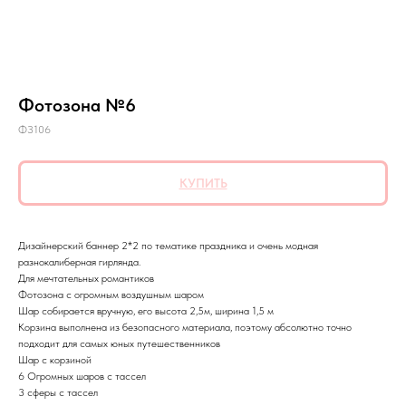
Фотозона №6
ФЗ106
КУПИТЬ
Дизайнерский баннер 2*2 по тематике праздника и очень модная
разнокалиберная гирлянда.
Для мечтательных романтиков
Фотозона с огромным воздушным шаром
Шар собирается вручную, его высота 2,5м, ширина 1,5 м
Корзина выполнена из безопасного материала, поэтому абсолютно точно
подходит для самых юных путешественников
Шар с корзиной
6 Огромных шаров с тассел
3 сферы с тассел