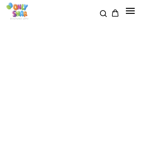
Я АКЦИЯ ДО 31 АВГУСТА 🍉
🍉 ПРОМОКОД НА СКИДКУ 5% 