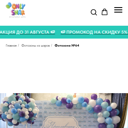
НЯЯ АКЦИЯ ДО 31 АВГУСТА 🍉
🍉 ПРОМОКОД НА СКИДКУ 5
Главная
/
Фотозоны из шаров
/
Фотозона №64