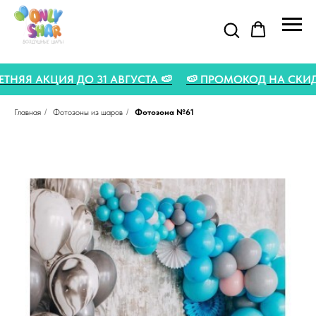
 ЛЕТНЯЯ АКЦИЯ ДО 31 АВГУСТА 🍉
🍉 ПРОМОКОД НА СК
Главная
/
Фотозоны из шаров
/
Фотозона №61