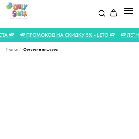
ГУСТА 🍉
🍉 ПРОМОКОД НА СКИДКУ 5% - LETO 🍉
🍉 Л
Главная
/
Фотозоны из шаров