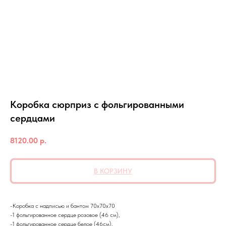
Коробка сюрприз с фольгированными
сердцами
8120.00
р.
В КОРЗИНУ
-Коробка с надписью и бантом 70х70х70
-1 фольгированное сердце розовое (46 см),
-1 фольгированное сердце белое (46см),