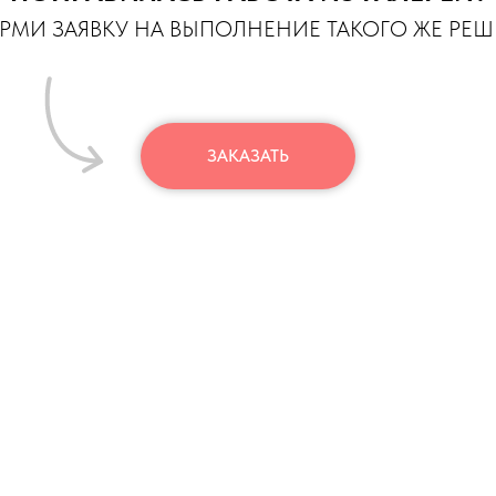
МИ ЗАЯВКУ НА ВЫПОЛНЕНИЕ ТАКОГО ЖЕ РЕ
ЗАКАЗАТЬ
КАТАЛОГ
Я
ЦВЕТОВЫЕ РЕШЕНИЯ
НА ДЕНЬ РОЖДЕНИЯ
ДЕТЯМ
КА И ОПЛАТА
НА ВЫПИСКУ
ИКА КОНФИДЕНЦИАЛЬНОСТИ
ОФОРМЛЕНИЕ
КОМПОЗИЦИИ ИЗ ШАРИКОВ
ФОЛЬГИРОВАННЫЕ ШАРИКИ