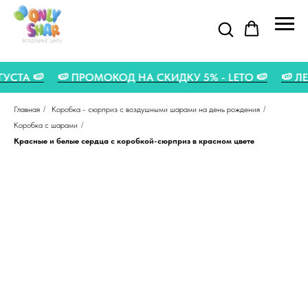
 АВГУСТА 🍉
🍉 ПРОМОКОД НА СКИДКУ 5% - LETO 🍉

Главная
/
Коробка - сюрприз с воздушными шарами на день рождения
/
Коробка с шарами
/
Красные и белые сердца с коробкой-сюрприз в красном цвете