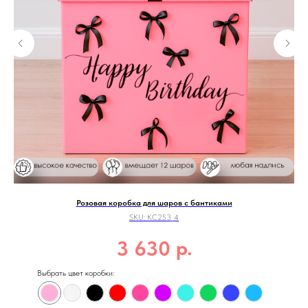
Розовая коробка для шаров с бантиками
SKU:
КС253_4
р.
3 630
Выбрать цвет коробки: