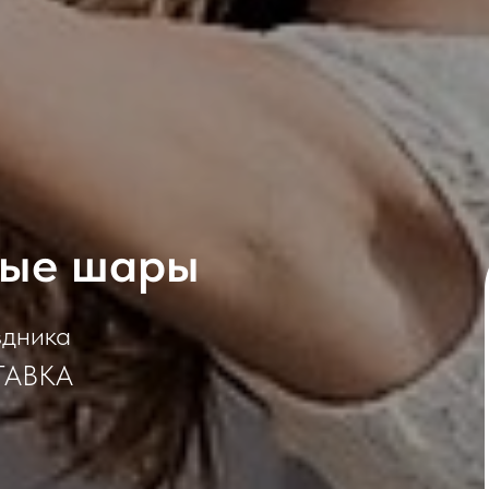
ные шары
здника
ТАВКА