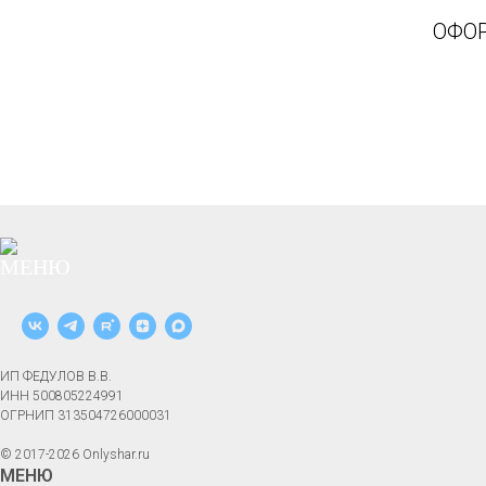
ОФОР
ИП ФЕДУЛОВ В.В.
ИНН 500805224991
ОГРНИП 313504726000031
© 2017-2026 Onlyshar.ru
МЕНЮ