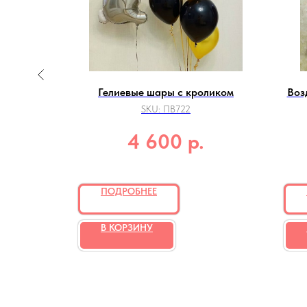
ла LOL"
Гелиевые шары с кроликом
Воз
SKU:
ПВ722
р.
4 600
ПОДРОБНЕЕ
В КОРЗИНУ