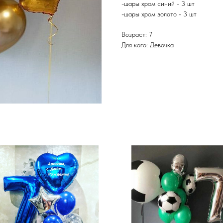
-шары хром синий - 3 шт
-шары хром золото - 3 шт
Возраст: 7
Для кого: Девочка