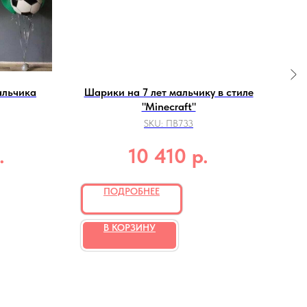
альчика
Шарики на 7 лет мальчику в стиле
Гот
"Minecraft"
SKU:
ПВ733
.
р.
10 410
ПОДРОБНЕЕ
В КОРЗИНУ