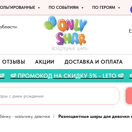
ОЛЬГИРОВАННЫЕ
ПО СОБЫТИЯМ
ПО ГЕРОЯМ
области
Е
ОТЗЫВЫ
АКЦИИ
ДОСТАВКА И ОПЛАТА
ГУСТА 🍉
🍉 ПРОМОКОД НА СКИДКУ 5% - LET
ёнку - мальчику, девочке
Разноцветные шары для девочки н
/