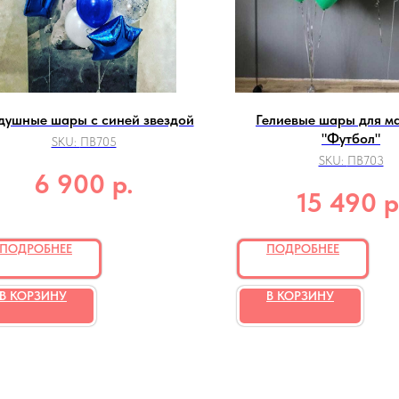
душные шары с синей звездой
Гелиевые шары для м
"Футбол"
SKU:
ПВ705
SKU:
ПВ703
р.
6 900
р
15 490
ПОДРОБНЕЕ
ПОДРОБНЕЕ
В КОРЗИНУ
В КОРЗИНУ