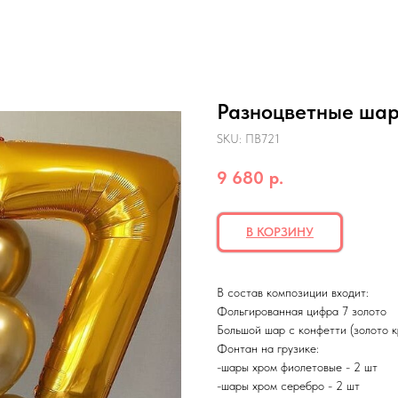
Разноцветные шары
SKU:
ПВ721
9 680
р.
В КОРЗИНУ
В состав композиции входит:
Фольгированная цифра 7 золото
Большой шар с конфетти (золото 
Фонтан на грузике:
-шары хром фиолетовые - 2 шт
-шары хром серебро - 2 шт