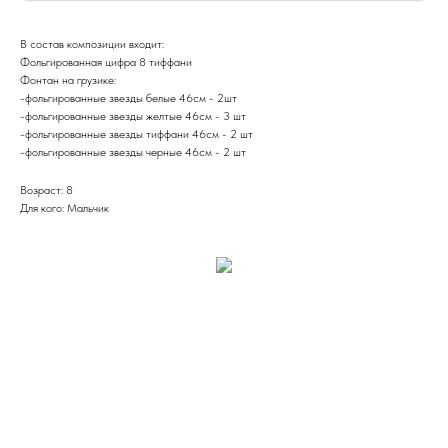
В состав композиции входит:
Фольгированная цифра 8 тиффани
Фонтан на грузике:
-фольгированные звезды белые 46см - 2шт
-фольгированные звезды желтые 46см - 3 шт
-фольгированные звезды тиффани 46см - 2 шт
-фольгированные звезды черные 46см - 2 шт
Возраст: 8
Для кого: Мальчик