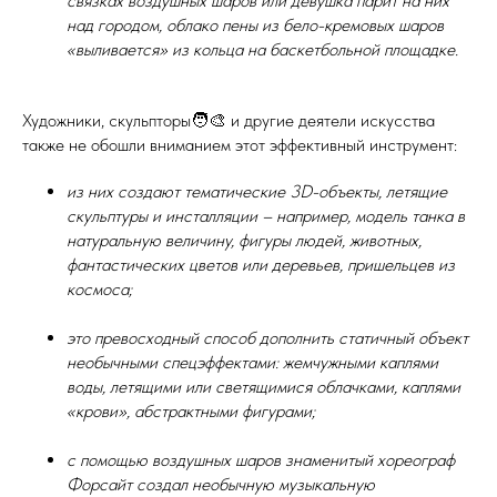
связках воздушных шаров или девушка парит на них
над городом, облако пены из бело-кремовых шаров
«выливается» из кольца на баскетбольной площадке.
Художники, скульпторы🧑‍🎨 и другие деятели искусства
также не обошли вниманием этот эффективный инструмент:
из них создают тематические 3D-объекты, летящие
скульптуры и инсталляции – например, модель танка в
натуральную величину, фигуры людей, животных,
фантастических цветов или деревьев, пришельцев из
космоса;
это превосходный способ дополнить статичный объект
необычными спецэффектами: жемчужными каплями
воды, летящими или светящимися облачками, каплями
«крови», абстрактными фигурами;
с помощью воздушных шаров знаменитый хореограф
Форсайт создал необычную музыкальную