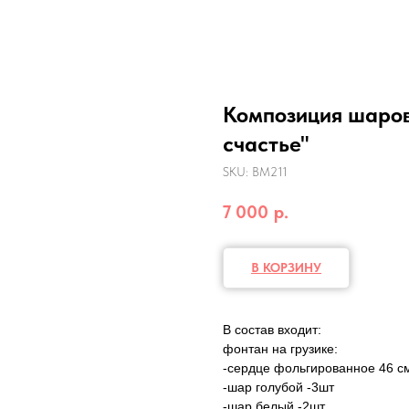
Композиция шаров
счастье"
SKU:
ВМ211
7 000
р.
В КОРЗИНУ
В состав входит:
фонтан на грузике:
-сердце фольгированное 46 с
-шар голубой -3шт
-шар белый -2шт