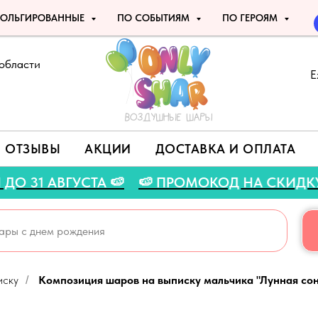
ОЛЬГИРОВАННЫЕ
ПО СОБЫТИЯМ
ПО ГЕРОЯМ
области
Е
ОТЗЫВЫ
АКЦИИ
ДОСТАВКА И ОПЛАТА
АКЦИЯ ДО 31 АВГУСТА 🍉
🍉 ПРОМОКОД НА СК
иску
Композиция шаров на выписку мальчика "Лунная со
/