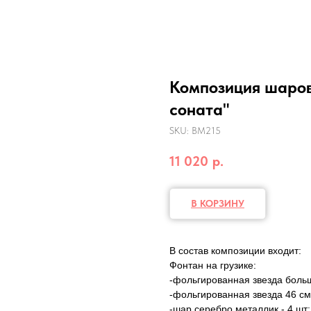
Композиция шаров
соната"
SKU:
ВМ215
11 020
р.
В КОРЗИНУ
В состав композиции входит:
Фонтан на грузике:
-фольгированная звезда больш
-фольгированная звезда 46 см 
-шар серебро металлик - 4 шт;