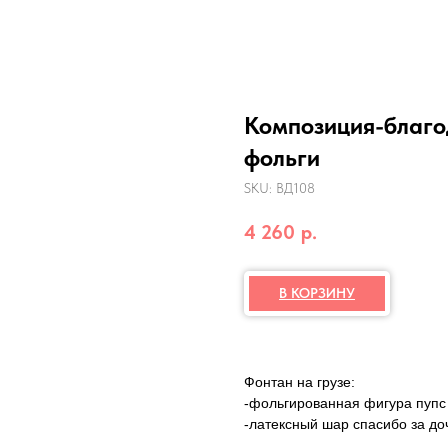
Композиция-благод
фольги
SKU:
ВД108
4 260
р.
В КОРЗИНУ
Фонтан на грузе:
-фольгированная фигура пупс
-латексный шар спасибо за доч