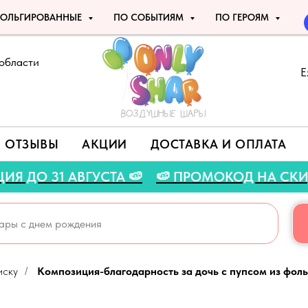
ОЛЬГИРОВАННЫЕ
ПО СОБЫТИЯМ
ПО ГЕРОЯМ
области
Е
ОТЗЫВЫ
АКЦИИ
ДОСТАВКА И ОПЛАТА
ЯЯ АКЦИЯ ДО 31 АВГУСТА 🍉
🍉 ПРОМОКОД НА
иску
Композиция-благодарность за дочь с пупсом из фоль
/