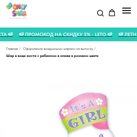
ГУСТА 🍉
🍉 ПРОМОКОД НА СКИДКУ 5% - LETO 🍉
🍉 Л
Главная
/
Оформление воздушными шарами на выписку
/
Шар в виде аиста с ребенком в клюве в розовом цвете