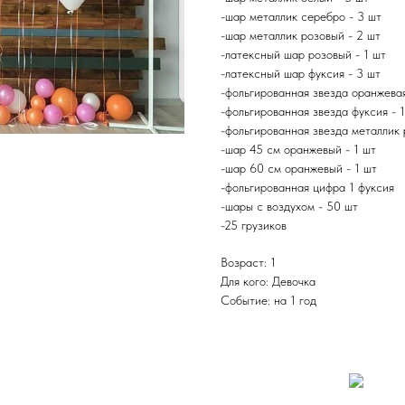
-шар металлик серебро - 3 шт
-шар металлик розовый - 2 шт
-латексный шар розовый - 1 шт
-латексный шар фуксия - 3 шт
-фольгированная звезда оранжева
-фольгированная звезда фуксия - 
-фольгированная звезда металлик 
-шар 45 см оранжевый - 1 шт
-шар 60 см оранжевый - 1 шт
-фольгированная цифра 1 фуксия
-шары с воздухом - 50 шт
-25 грузиков
Возраст: 1
Для кого: Девочка
Событие: на 1 год