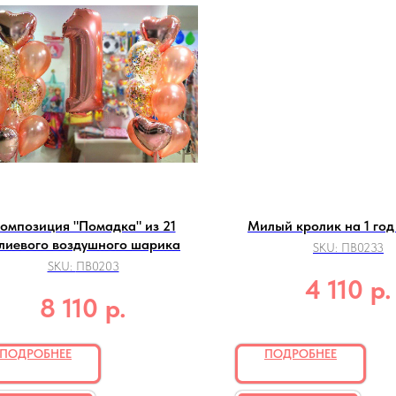
омпозиция "Помадка" из 21
Милый кролик на 1 год
елиевого воздушного шарика
SKU:
ПВ0233
SKU:
ПВ0203
р.
4 110
р.
8 110
ПОДРОБНЕЕ
ПОДРОБНЕЕ