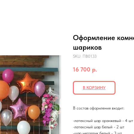
Оформление комна
шариков
SKU:
ПВ0133
16 700
р.
В КОРЗИНУ
В состав оформления входит:
-латексный шар оранжевый - 4 ш
-латексный шар белый - 2 шт
-шар металлик белый - 3 шт