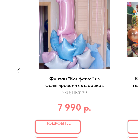
дения со
Фонтан "Конфетка" из
К
шаров
фольгированных шариков
г
SKU:
ПВ0139
р.
7 990
ПОДРОБНЕЕ