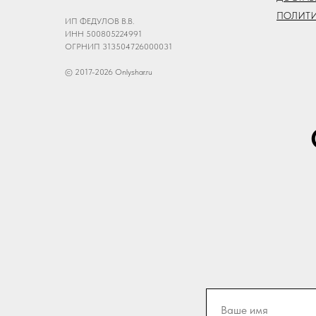
ПОЛИТ
ИП ФЕДУЛОВ В.В.
ИНН 500805224991
ОГРНИП 313504726000031
© 2017-2026 Onlyshar.ru