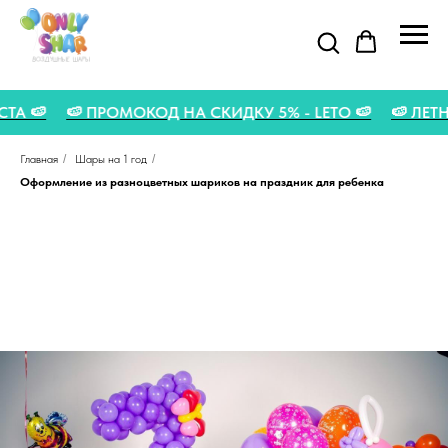
ГУСТА 🍉
🍉 ПРОМОКОД НА СКИДКУ 5% - LETO 🍉
🍉 Л
Главная
/
Шары на 1 год
/
Оформление из разноцветных шариков на праздник для ребенка